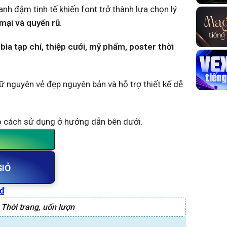
h đậm tinh tế khiến font trở thành lựa chọn lý
mại và quyến rũ
.
bìa tạp chí, thiệp cưới, mỹ phẩm, poster thời
iữ nguyên vẻ đẹp nguyên bản và hỗ trợ thiết kế dễ
ảo cách sử dụng ở hướng dẫn bên dưới.
GIỎ
₫
,
Thời trang
,
uốn lượn