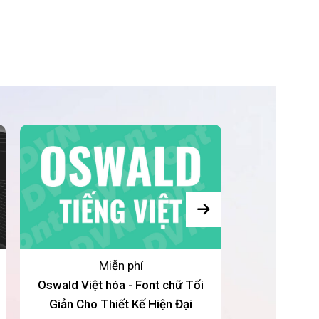
Miễn phí
Oswald Việt hóa - Font chữ Tối
DVN Talled 
Giản Cho Thiết Kế Hiện Đại
Condensed