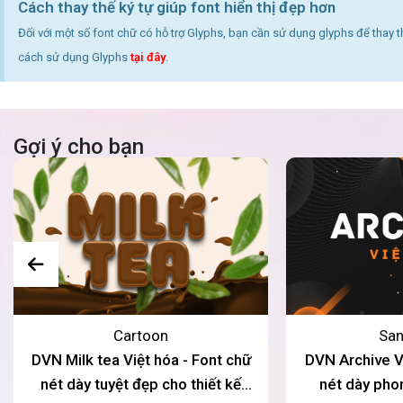
Cách thay thế ký tự giúp font hiển thị đẹp hơn
Đối với một số font chữ có hỗ trợ Glyphs, bạn cần sử dụng glyphs để thay 
cách sử dụng Glyphs
tại đây
.
Gợi ý cho bạn
Cartoon
San
DVN Milk tea Việt hóa - Font chữ
DVN Archive Vi
nét dày tuyệt đẹp cho thiết kế
nét dày phon