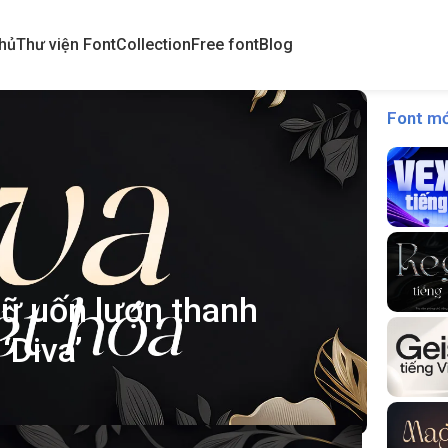
hủ
Thư viện Font
Collection
Free font
Blog
Font mớ
hữ uốn lượn thanh
‘Diva’