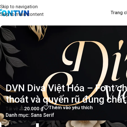
Skip to navigation
Trang c
Skip to main content
DVN Diva Việt Hóa – Font c
thoát và quyến rũ đúng chất 
Thêm vào yêu thích
Tải về
20.000
₫
Danh mục:
Sans Serif