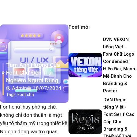
Font mới
DVN VEXON
tiếng Việt -
Font Chữ Logo
Condensed
Tầm Ảnh Hưởng Của
Hiện Đại, Mạnh
Font Chữ Đến Trải
Mẽ Dành Cho
Nghiệm Người Dùng
Branding &
Admin
18/07/2024
Poster
Tags:
Font chữ
DVN Regis
Font chữ, hay phông chữ,
tiếng Việt -
Font Serif Cao
không chỉ đơn thuần là một
Cấp Cho
yếu tố thẩm mỹ trong thiết kế.
Branding &
Nó còn đóng vai trò quan
Thiết Kế Thời