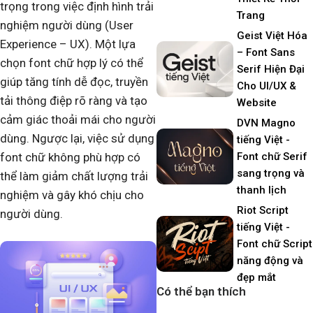
trọng trong việc định hình trải
Trang
nghiệm người dùng (User
Geist Việt Hóa
Experience – UX). Một lựa
– Font Sans
chọn font chữ hợp lý có thể
Serif Hiện Đại
giúp tăng tính dễ đọc, truyền
Cho UI/UX &
tải thông điệp rõ ràng và tạo
Website
cảm giác thoải mái cho người
DVN Magno
dùng. Ngược lại, việc sử dụng
tiếng Việt -
font chữ không phù hợp có
Font chữ Serif
sang trọng và
thể làm giảm chất lượng trải
thanh lịch
nghiệm và gây khó chịu cho
Riot Script
người dùng.
tiếng Việt -
Font chữ Script
năng động và
đẹp mắt
Có thể bạn thích