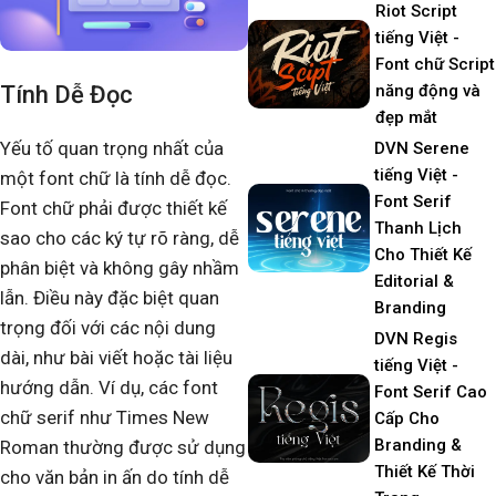
Riot Script
tiếng Việt -
Font chữ Script
năng động và
Tính Dễ Đọc
đẹp mắt
Yếu tố quan trọng nhất của
DVN Serene
tiếng Việt -
một font chữ là tính dễ đọc.
Font Serif
Font chữ phải được thiết kế
Thanh Lịch
sao cho các ký tự rõ ràng, dễ
Cho Thiết Kế
phân biệt và không gây nhầm
Editorial &
lẫn. Điều này đặc biệt quan
Branding
trọng đối với các nội dung
DVN Regis
dài, như bài viết hoặc tài liệu
tiếng Việt -
hướng dẫn. Ví dụ, các font
Font Serif Cao
chữ serif như Times New
Cấp Cho
Branding &
Roman thường được sử dụng
Thiết Kế Thời
cho văn bản in ấn do tính dễ