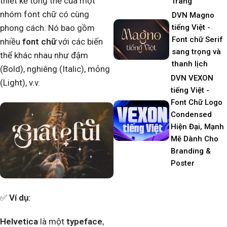
thiết kế tổng thể của một
Trang
nhóm font chữ có cùng
DVN Magno
tiếng Việt -
phong cách. Nó bao gồm
Font chữ Serif
nhiều
font chữ
với các biến
sang trọng và
thể khác nhau như đậm
thanh lịch
(Bold), nghiêng (Italic), mỏng
DVN VEXON
(Light), v.v.
tiếng Việt -
Font Chữ Logo
Condensed
Hiện Đại, Mạnh
Mẽ Dành Cho
Branding &
Poster
✅
Ví dụ:
Helvetica
là một
typeface
,