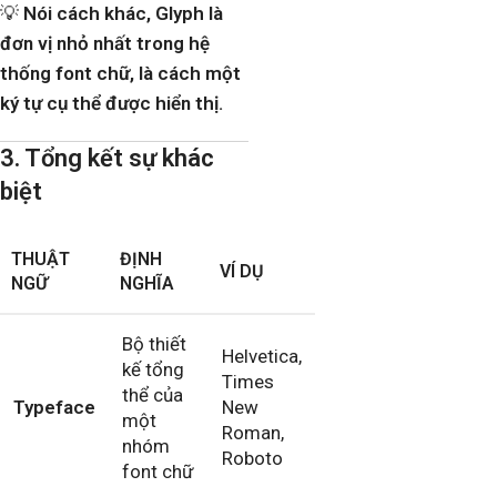
💡
Nói cách khác, Glyph là
đơn vị nhỏ nhất trong hệ
thống font chữ, là cách một
ký tự cụ thể được hiển thị.
3. Tổng kết sự khác
biệt
THUẬT
ĐỊNH
VÍ DỤ
NGỮ
NGHĨA
Bộ thiết
Helvetica,
kế tổng
Times
thể của
Typeface
New
một
Roman,
nhóm
Roboto
font chữ