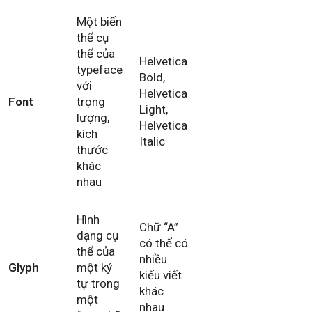
Một biến
thể cụ
thể của
Helvetica
typeface
Bold,
với
Helvetica
Font
trọng
Light,
lượng,
Helvetica
kích
Italic
thước
khác
nhau
Hình
Chữ “A”
dạng cụ
có thể có
thể của
nhiều
Glyph
một ký
kiểu viết
tự trong
khác
một
nhau