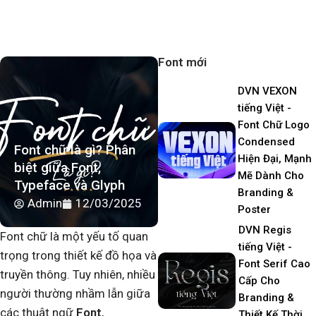
Font mới
DVN VEXON
tiếng Việt -
Font Chữ Logo
Condensed
Font chữ là gì? Phân
Hiện Đại, Mạnh
biệt giữa Font,
Mẽ Dành Cho
Typeface và Glyph
Branding &
Admin
12/03/2025
Poster
DVN Regis
Font chữ là một yếu tố quan
tiếng Việt -
trọng trong thiết kế đồ họa và
Font Serif Cao
truyền thông. Tuy nhiên, nhiều
Cấp Cho
người thường nhầm lẫn giữa
Branding &
các thuật ngữ
Font
,
Thiết Kế Thời