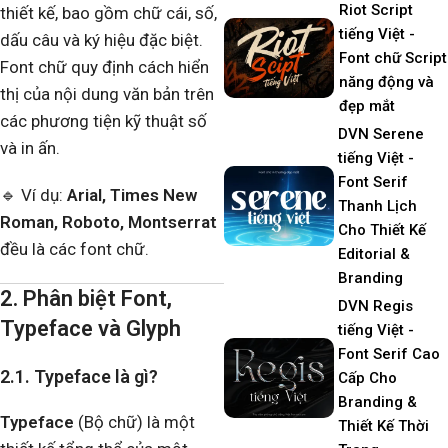
Riot Script
thiết kế, bao gồm chữ cái, số,
tiếng Việt -
dấu câu và ký hiệu đặc biệt.
Font chữ Script
Font chữ quy định cách hiển
năng động và
thị của nội dung văn bản trên
đẹp mắt
các phương tiện kỹ thuật số
DVN Serene
và in ấn.
tiếng Việt -
Font Serif
🔹 Ví dụ:
Arial, Times New
Thanh Lịch
Roman, Roboto, Montserrat
Cho Thiết Kế
đều là các font chữ.
Editorial &
Branding
2. Phân biệt Font,
DVN Regis
Typeface và Glyph
tiếng Việt -
Font Serif Cao
2.1. Typeface là gì?
Cấp Cho
Branding &
Typeface
(Bộ chữ) là một
Thiết Kế Thời